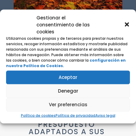
Gestionar el
consentimiento de las
cookies
Utilizamos cookies propias y de terceros para prestar nuestros
servicios, recoger información estadística y mostrarle publicidad
OTROS SERVICIOS
relacionada con sus preferencias mediante el análisis de sus
hábitos de navegación. Puede obtener más información sobre
las cookies, o bien conocer cómo cambiar la
configuración en
FUNERARIOS
nuestra Política de Cookies.
Aceptar
Denegar
Ver preferencias
Política de cookies
Política de privacidad
Aviso legal
PRESUPUESTO
ADAPTADOS A SUS