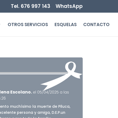
Tel. 676 997 143
WhatsApp
OTROS SERVICIOS
ESQUELAS
CONTACTO
lena Escolano.
el 05/04/2025 a las
6:26
iento muchísimo la muerte de Piluca,
xcelente persona y amiga, D.E.P.un