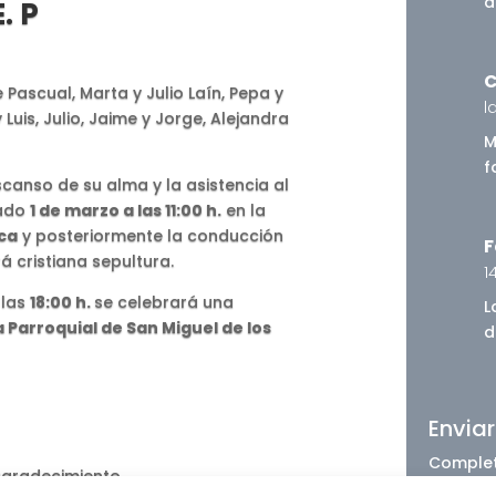
a
E. P
C
de Pascual, Marta y Julio Laín, Pepa y
l
 Luis, Julio, Jaime y Jorge, Alejandra
M
f
canso de su alma y la asistencia al
bado
1 de marzo a las 11:00 h.
en la
aca
y posteriormente la conducción
F
á cristiana sepultura.
14
 las
18:00 h.
se celebrará una
L
a Parroquial de San Miguel de los
d
Envia
 agradecimiento.