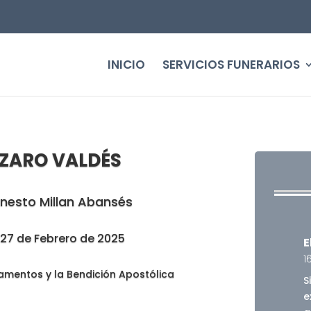
INICIO
SERVICIOS FUNERARIOS
ÁZARO VALDÉS
rnesto Millan Abansés
a 27 de Febrero de 2025
E
1
amentos y la Bendición Apostólica
S
e