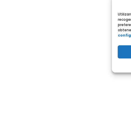
Utiliza
recoger
prefere
obtener
config